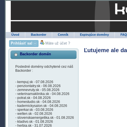
Úvod
Backorder
Cenník
Expirujúce domény
FA
Prihlásiť sa!
Máte už účet ?
Ľutujeme ale d
Backorder domén
Posledné domény odchytené cez náš
Backorder :
- kempuj.sk - 07.08.2026
- penziontatry.sk - 06.08.2026
- zemnevruty.sk - 05.08.2026
- veterinarnaklinika.sk - 04.08.2026
- potrat.sk - 04.08.2026
- homestudio.sk - 04.08.2026
- kadernickysalon.sk - 04.08.2026
- sperkar.sk - 03.08.2026
- welten.sk - 02.08.2026
- slovenskaenergetika.sk - 01.08.2026
- kladivo.sk - 01.08.2026
- herbia.sk - 31.07.2026