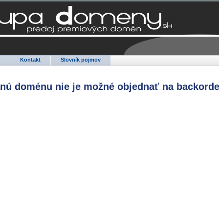
Q
Kontakt
Slovník pojmov
anú doménu nie je možné objednať na backorde