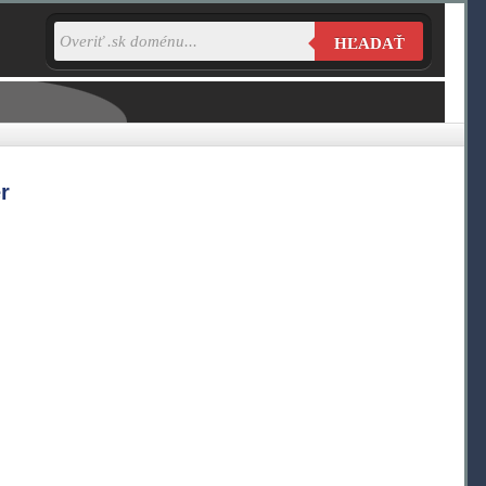
HĽADAŤ
r