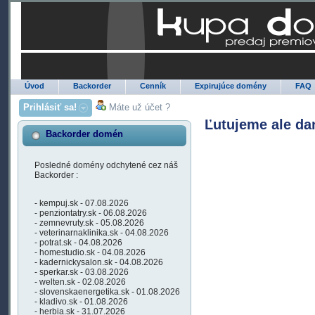
Úvod
Backorder
Cenník
Expirujúce domény
FAQ
Prihlásiť sa!
Máte už účet ?
Ľutujeme ale da
Backorder domén
Posledné domény odchytené cez náš
Backorder :
- kempuj.sk - 07.08.2026
- penziontatry.sk - 06.08.2026
- zemnevruty.sk - 05.08.2026
- veterinarnaklinika.sk - 04.08.2026
- potrat.sk - 04.08.2026
- homestudio.sk - 04.08.2026
- kadernickysalon.sk - 04.08.2026
- sperkar.sk - 03.08.2026
- welten.sk - 02.08.2026
- slovenskaenergetika.sk - 01.08.2026
- kladivo.sk - 01.08.2026
- herbia.sk - 31.07.2026