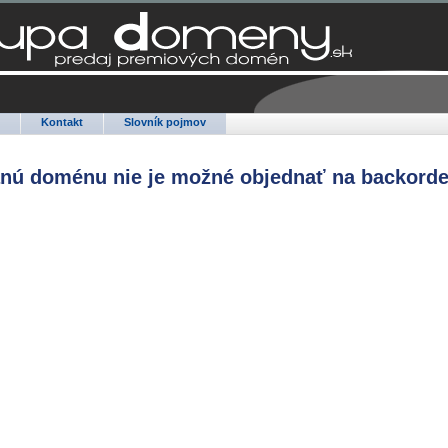
Q
Kontakt
Slovník pojmov
anú doménu nie je možné objednať na backorde