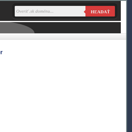
HĽADAŤ
r