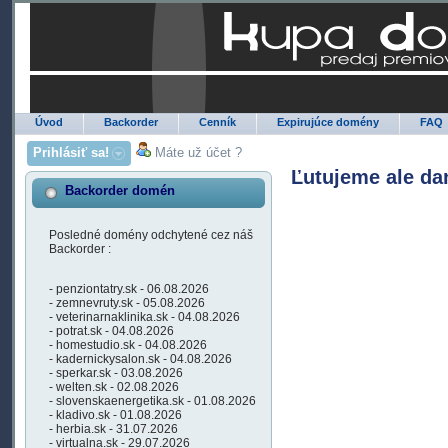
Úvod
Backorder
Cenník
Expirujúce domény
FAQ
Prihlásiť sa!
Máte už účet ?
Ľutujeme ale da
Backorder domén
Posledné domény odchytené cez náš
Backorder :
- penziontatry.sk - 06.08.2026
- zemnevruty.sk - 05.08.2026
- veterinarnaklinika.sk - 04.08.2026
- potrat.sk - 04.08.2026
- homestudio.sk - 04.08.2026
- kadernickysalon.sk - 04.08.2026
- sperkar.sk - 03.08.2026
- welten.sk - 02.08.2026
- slovenskaenergetika.sk - 01.08.2026
- kladivo.sk - 01.08.2026
- herbia.sk - 31.07.2026
- virtualna.sk - 29.07.2026