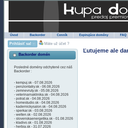
Úvod
Backorder
Cenník
Expirujúce domény
FAQ
Prihlásiť sa!
Máte už účet ?
Ľutujeme ale da
Backorder domén
Posledné domény odchytené cez náš
Backorder :
- kempuj.sk - 07.08.2026
- penziontatry.sk - 06.08.2026
- zemnevruty.sk - 05.08.2026
- veterinarnaklinika.sk - 04.08.2026
- potrat.sk - 04.08.2026
- homestudio.sk - 04.08.2026
- kadernickysalon.sk - 04.08.2026
- sperkar.sk - 03.08.2026
- welten.sk - 02.08.2026
- slovenskaenergetika.sk - 01.08.2026
- kladivo.sk - 01.08.2026
- herbia.sk - 31.07.2026