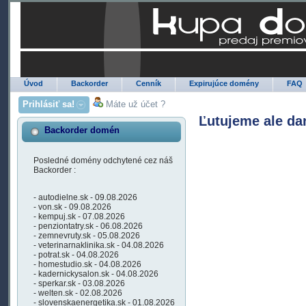
Úvod
Backorder
Cenník
Expirujúce domény
FAQ
Prihlásiť sa!
Máte už účet ?
Ľutujeme ale da
Backorder domén
Posledné domény odchytené cez náš
Backorder :
- autodielne.sk - 09.08.2026
- von.sk - 09.08.2026
- kempuj.sk - 07.08.2026
- penziontatry.sk - 06.08.2026
- zemnevruty.sk - 05.08.2026
- veterinarnaklinika.sk - 04.08.2026
- potrat.sk - 04.08.2026
- homestudio.sk - 04.08.2026
- kadernickysalon.sk - 04.08.2026
- sperkar.sk - 03.08.2026
- welten.sk - 02.08.2026
- slovenskaenergetika.sk - 01.08.2026