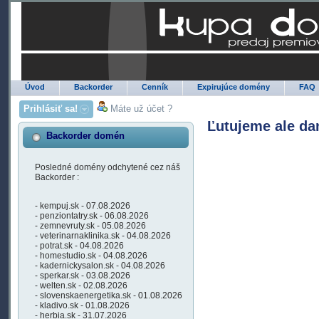
Úvod
Backorder
Cenník
Expirujúce domény
FAQ
Prihlásiť sa!
Máte už účet ?
Ľutujeme ale da
Backorder domén
Posledné domény odchytené cez náš
Backorder :
- kempuj.sk - 07.08.2026
- penziontatry.sk - 06.08.2026
- zemnevruty.sk - 05.08.2026
- veterinarnaklinika.sk - 04.08.2026
- potrat.sk - 04.08.2026
- homestudio.sk - 04.08.2026
- kadernickysalon.sk - 04.08.2026
- sperkar.sk - 03.08.2026
- welten.sk - 02.08.2026
- slovenskaenergetika.sk - 01.08.2026
- kladivo.sk - 01.08.2026
- herbia.sk - 31.07.2026