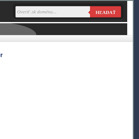
HĽADAŤ
r