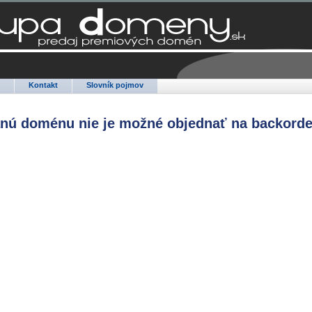
Q
Kontakt
Slovník pojmov
anú doménu nie je možné objednať na backorde