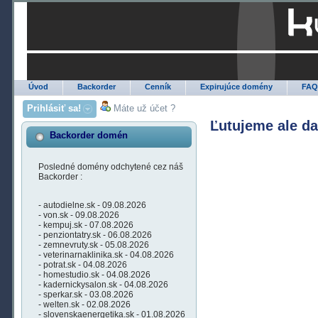
Úvod
Backorder
Cenník
Expirujúce domény
FA
Prihlásiť sa!
Máte už účet ?
Ľutujeme ale d
Backorder domén
Posledné domény odchytené cez náš
Backorder :
- autodielne.sk - 09.08.2026
- von.sk - 09.08.2026
- kempuj.sk - 07.08.2026
- penziontatry.sk - 06.08.2026
- zemnevruty.sk - 05.08.2026
- veterinarnaklinika.sk - 04.08.2026
- potrat.sk - 04.08.2026
- homestudio.sk - 04.08.2026
- kadernickysalon.sk - 04.08.2026
- sperkar.sk - 03.08.2026
- welten.sk - 02.08.2026
- slovenskaenergetika.sk - 01.08.2026