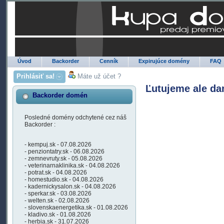
Úvod
Backorder
Cenník
Expirujúce domény
FAQ
Prihlásiť sa!
Máte už účet ?
Ľutujeme ale da
Backorder domén
Posledné domény odchytené cez náš
Backorder :
- kempuj.sk - 07.08.2026
- penziontatry.sk - 06.08.2026
- zemnevruty.sk - 05.08.2026
- veterinarnaklinika.sk - 04.08.2026
- potrat.sk - 04.08.2026
- homestudio.sk - 04.08.2026
- kadernickysalon.sk - 04.08.2026
- sperkar.sk - 03.08.2026
- welten.sk - 02.08.2026
- slovenskaenergetika.sk - 01.08.2026
- kladivo.sk - 01.08.2026
- herbia.sk - 31.07.2026