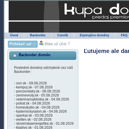
Úvod
Backorder
Cenník
Expirujúce domény
FAQ
Prihlásiť sa!
Máte už účet ?
Ľutujeme ale da
Backorder domén
Posledné domény odchytené cez náš
Backorder :
- von.sk - 09.08.2026
- kempuj.sk - 07.08.2026
- penziontatry.sk - 06.08.2026
- zemnevruty.sk - 05.08.2026
- veterinarnaklinika.sk - 04.08.2026
- potrat.sk - 04.08.2026
- homestudio.sk - 04.08.2026
- kadernickysalon.sk - 04.08.2026
- sperkar.sk - 03.08.2026
- welten.sk - 02.08.2026
- slovenskaenergetika.sk - 01.08.2026
- kladivo.sk - 01.08.2026