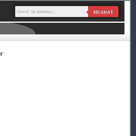
HĽADAŤ
r