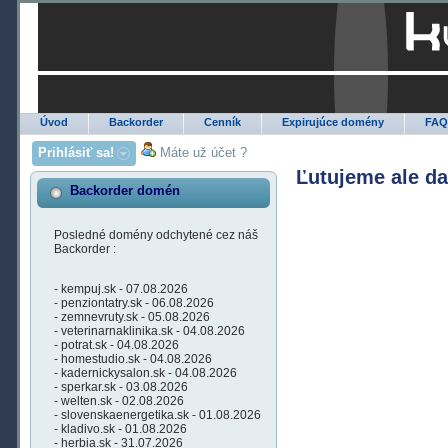
Úvod
Backorder
Cenník
Expirujúce domény
FA
Prihlásiť sa!
Máte už účet ?
Ľutujeme ale d
Backorder domén
Posledné domény odchytené cez náš
Backorder :
- kempuj.sk - 07.08.2026
- penziontatry.sk - 06.08.2026
- zemnevruty.sk - 05.08.2026
- veterinarnaklinika.sk - 04.08.2026
- potrat.sk - 04.08.2026
- homestudio.sk - 04.08.2026
- kadernickysalon.sk - 04.08.2026
- sperkar.sk - 03.08.2026
- welten.sk - 02.08.2026
- slovenskaenergetika.sk - 01.08.2026
- kladivo.sk - 01.08.2026
- herbia.sk - 31.07.2026