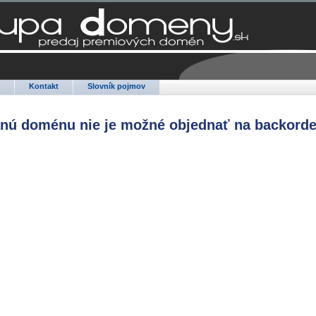
Q
Kontakt
Slovník pojmov
anú doménu nie je možné objednať na backorde