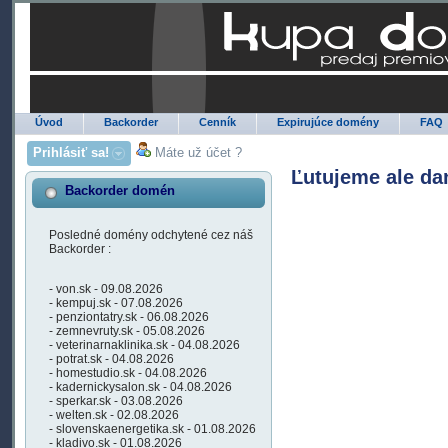
Úvod
Backorder
Cenník
Expirujúce domény
FAQ
Prihlásiť sa!
Máte už účet ?
Ľutujeme ale da
Backorder domén
Posledné domény odchytené cez náš
Backorder :
- von.sk - 09.08.2026
- kempuj.sk - 07.08.2026
- penziontatry.sk - 06.08.2026
- zemnevruty.sk - 05.08.2026
- veterinarnaklinika.sk - 04.08.2026
- potrat.sk - 04.08.2026
- homestudio.sk - 04.08.2026
- kadernickysalon.sk - 04.08.2026
- sperkar.sk - 03.08.2026
- welten.sk - 02.08.2026
- slovenskaenergetika.sk - 01.08.2026
- kladivo.sk - 01.08.2026