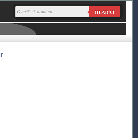
HĽADAŤ
r