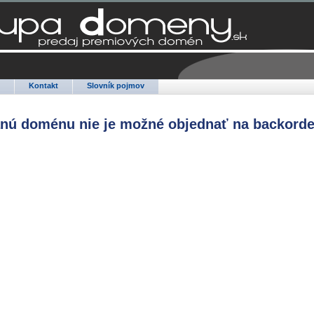
Q
Kontakt
Slovník pojmov
anú doménu nie je možné objednať na backorde