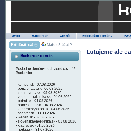
Úvod
Backorder
Cenník
Expirujúce domény
FA
Prihlásiť sa!
Máte už účet ?
Ľutujeme ale d
Backorder domén
Posledné domény odchytené cez náš
Backorder :
- kempuj.sk - 07.08.2026
- penziontatry.sk - 06.08.2026
- zemnevruty.sk - 05.08.2026
- veterinarnaklinika.sk - 04.08.2026
- potrat.sk - 04.08.2026
- homestudio.sk - 04.08.2026
- kadernickysalon.sk - 04.08.2026
- sperkar.sk - 03.08.2026
- welten.sk - 02.08.2026
- slovenskaenergetika.sk - 01.08.2026
- kladivo.sk - 01.08.2026
- herbia.sk - 31.07.2026