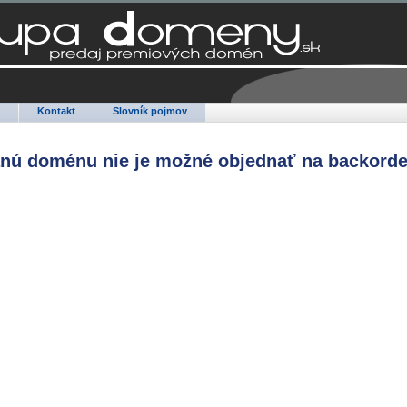
Q
Kontakt
Slovník pojmov
anú doménu nie je možné objednať na backorde