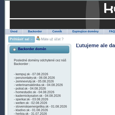
Úvod
Backorder
Cenník
Expirujúce domény
FA
Prihlásiť sa!
Máte už účet ?
Ľutujeme ale d
Backorder domén
Posledné domény odchytené cez náš
Backorder :
- kempuj.sk - 07.08.2026
- penziontatry.sk - 06.08.2026
- zemnevruty.sk - 05.08.2026
- veterinarnaklinika.sk - 04.08.2026
- potrat.sk - 04.08.2026
- homestudio.sk - 04.08.2026
- kadernickysalon.sk - 04.08.2026
- sperkar.sk - 03.08.2026
- welten.sk - 02.08.2026
- slovenskaenergetika.sk - 01.08.2026
- kladivo.sk - 01.08.2026
- herbia.sk - 31.07.2026