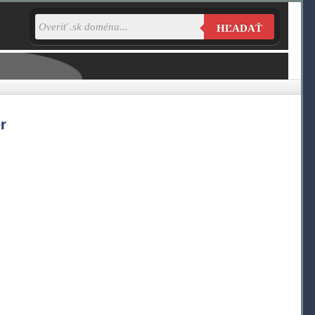
HĽADAŤ
r