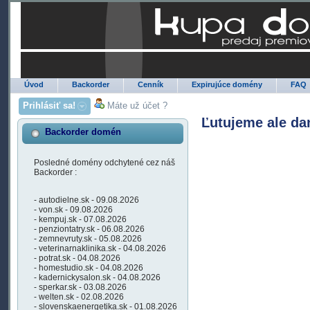
Úvod
Backorder
Cenník
Expirujúce domény
FAQ
Prihlásiť sa!
Máte už účet ?
Ľutujeme ale da
Backorder domén
Posledné domény odchytené cez náš
Backorder :
- autodielne.sk - 09.08.2026
- von.sk - 09.08.2026
- kempuj.sk - 07.08.2026
- penziontatry.sk - 06.08.2026
- zemnevruty.sk - 05.08.2026
- veterinarnaklinika.sk - 04.08.2026
- potrat.sk - 04.08.2026
- homestudio.sk - 04.08.2026
- kadernickysalon.sk - 04.08.2026
- sperkar.sk - 03.08.2026
- welten.sk - 02.08.2026
- slovenskaenergetika.sk - 01.08.2026