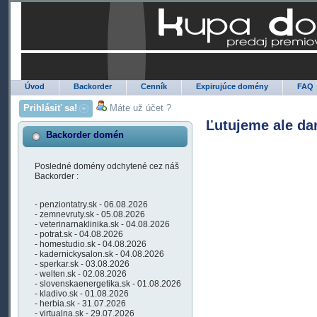
Úvod
Backorder
Cenník
Expirujúce domény
FAQ
Prihlásiť sa!
Máte už účet ?
Ľutujeme ale da
Backorder domén
Posledné domény odchytené cez náš
Backorder :
- penziontatry.sk - 06.08.2026
- zemnevruty.sk - 05.08.2026
- veterinarnaklinika.sk - 04.08.2026
- potrat.sk - 04.08.2026
- homestudio.sk - 04.08.2026
- kadernickysalon.sk - 04.08.2026
- sperkar.sk - 03.08.2026
- welten.sk - 02.08.2026
- slovenskaenergetika.sk - 01.08.2026
- kladivo.sk - 01.08.2026
- herbia.sk - 31.07.2026
- virtualna.sk - 29.07.2026