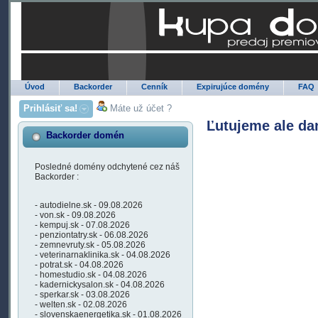
Úvod
Backorder
Cenník
Expirujúce domény
FAQ
Prihlásiť sa!
Máte už účet ?
Ľutujeme ale da
Backorder domén
Posledné domény odchytené cez náš
Backorder :
- autodielne.sk - 09.08.2026
- von.sk - 09.08.2026
- kempuj.sk - 07.08.2026
- penziontatry.sk - 06.08.2026
- zemnevruty.sk - 05.08.2026
- veterinarnaklinika.sk - 04.08.2026
- potrat.sk - 04.08.2026
- homestudio.sk - 04.08.2026
- kadernickysalon.sk - 04.08.2026
- sperkar.sk - 03.08.2026
- welten.sk - 02.08.2026
- slovenskaenergetika.sk - 01.08.2026