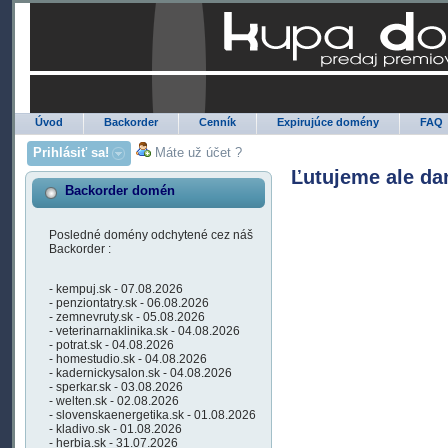
Úvod
Backorder
Cenník
Expirujúce domény
FAQ
Prihlásiť sa!
Máte už účet ?
Ľutujeme ale da
Backorder domén
Posledné domény odchytené cez náš
Backorder :
- kempuj.sk - 07.08.2026
- penziontatry.sk - 06.08.2026
- zemnevruty.sk - 05.08.2026
- veterinarnaklinika.sk - 04.08.2026
- potrat.sk - 04.08.2026
- homestudio.sk - 04.08.2026
- kadernickysalon.sk - 04.08.2026
- sperkar.sk - 03.08.2026
- welten.sk - 02.08.2026
- slovenskaenergetika.sk - 01.08.2026
- kladivo.sk - 01.08.2026
- herbia.sk - 31.07.2026