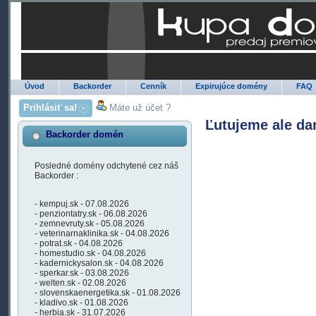
Úvod
Backorder
Cenník
Expirujúce domény
FAQ
Prihlásiť sa!
Máte už účet ?
Ľutujeme ale da
Backorder domén
Posledné domény odchytené cez náš
Backorder :
- kempuj.sk - 07.08.2026
- penziontatry.sk - 06.08.2026
- zemnevruty.sk - 05.08.2026
- veterinarnaklinika.sk - 04.08.2026
- potrat.sk - 04.08.2026
- homestudio.sk - 04.08.2026
- kadernickysalon.sk - 04.08.2026
- sperkar.sk - 03.08.2026
- welten.sk - 02.08.2026
- slovenskaenergetika.sk - 01.08.2026
- kladivo.sk - 01.08.2026
- herbia.sk - 31.07.2026