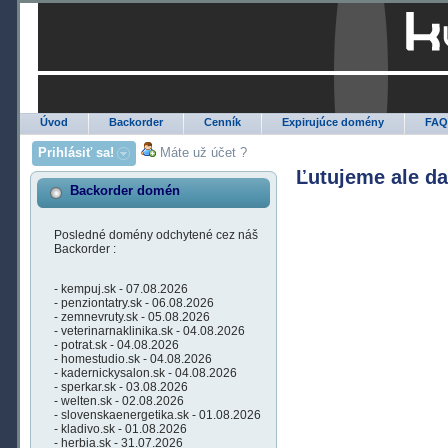
Úvod
Backorder
Cenník
Expirujúce domény
FA
Prihlásiť sa!
Máte už účet ?
Ľutujeme ale d
Backorder domén
Posledné domény odchytené cez náš
Backorder :
- kempuj.sk - 07.08.2026
- penziontatry.sk - 06.08.2026
- zemnevruty.sk - 05.08.2026
- veterinarnaklinika.sk - 04.08.2026
- potrat.sk - 04.08.2026
- homestudio.sk - 04.08.2026
- kadernickysalon.sk - 04.08.2026
- sperkar.sk - 03.08.2026
- welten.sk - 02.08.2026
- slovenskaenergetika.sk - 01.08.2026
- kladivo.sk - 01.08.2026
- herbia.sk - 31.07.2026