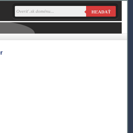
HĽADAŤ
r