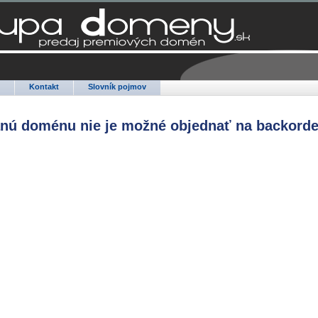
Q
Kontakt
Slovník pojmov
anú doménu nie je možné objednať na backorde