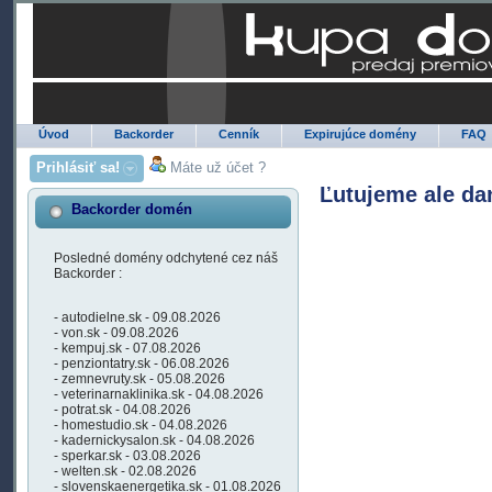
Úvod
Backorder
Cenník
Expirujúce domény
FAQ
Prihlásiť sa!
Máte už účet ?
Ľutujeme ale da
Backorder domén
Posledné domény odchytené cez náš
Backorder :
- autodielne.sk - 09.08.2026
- von.sk - 09.08.2026
- kempuj.sk - 07.08.2026
- penziontatry.sk - 06.08.2026
- zemnevruty.sk - 05.08.2026
- veterinarnaklinika.sk - 04.08.2026
- potrat.sk - 04.08.2026
- homestudio.sk - 04.08.2026
- kadernickysalon.sk - 04.08.2026
- sperkar.sk - 03.08.2026
- welten.sk - 02.08.2026
- slovenskaenergetika.sk - 01.08.2026