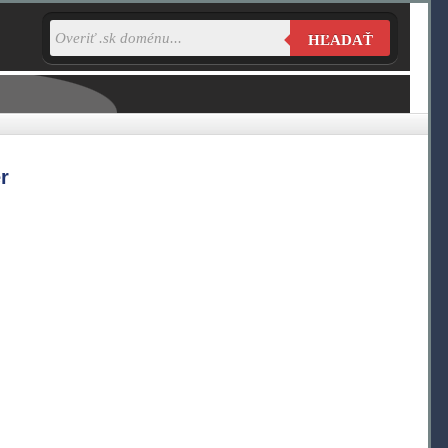
HĽADAŤ
r