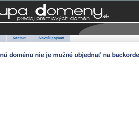
Q
Kontakt
Slovník pojmov
anú doménu nie je možné objednať na backorde