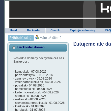
Úvod
Backorder
Cenník
Expirujúce domény
FA
Prihlásiť sa!
Máte už účet ?
Ľutujeme ale d
Backorder domén
Posledné domény odchytené cez náš
Backorder :
- kempuj.sk - 07.08.2026
- penziontatry.sk - 06.08.2026
- zemnevruty.sk - 05.08.2026
- veterinarnaklinika.sk - 04.08.2026
- potrat.sk - 04.08.2026
- homestudio.sk - 04.08.2026
- kadernickysalon.sk - 04.08.2026
- sperkar.sk - 03.08.2026
- welten.sk - 02.08.2026
- slovenskaenergetika.sk - 01.08.2026
- kladivo.sk - 01.08.2026
- herbia.sk - 31.07.2026