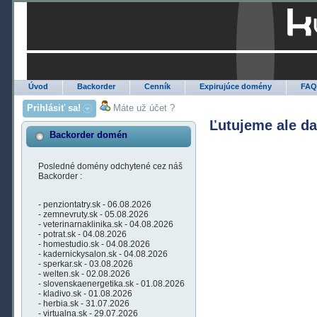
Úvod
Backorder
Cenník
Expirujúce domény
FA
Prihlásiť sa!
Máte už účet ?
Ľutujeme ale d
Backorder domén
Posledné domény odchytené cez náš
Backorder :
- penziontatry.sk - 06.08.2026
- zemnevruty.sk - 05.08.2026
- veterinarnaklinika.sk - 04.08.2026
- potrat.sk - 04.08.2026
- homestudio.sk - 04.08.2026
- kadernickysalon.sk - 04.08.2026
- sperkar.sk - 03.08.2026
- welten.sk - 02.08.2026
- slovenskaenergetika.sk - 01.08.2026
- kladivo.sk - 01.08.2026
- herbia.sk - 31.07.2026
- virtualna.sk - 29.07.2026