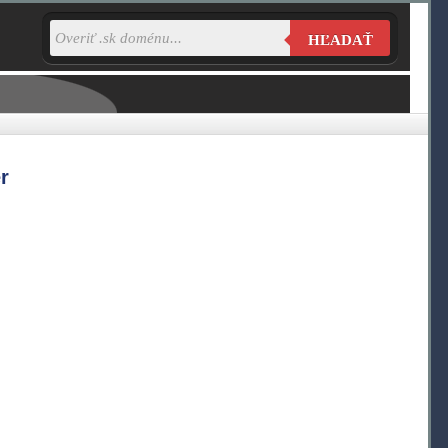
HĽADAŤ
r