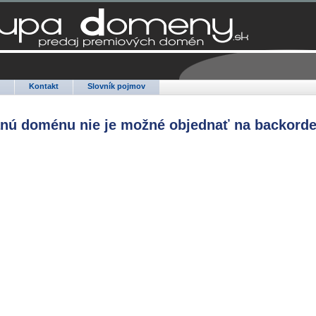
Q
Kontakt
Slovník pojmov
anú doménu nie je možné objednať na backorde