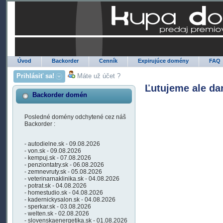
Úvod
Backorder
Cenník
Expirujúce domény
FAQ
Prihlásiť sa!
Máte už účet ?
Ľutujeme ale da
Backorder domén
Posledné domény odchytené cez náš
Backorder :
- autodielne.sk - 09.08.2026
- von.sk - 09.08.2026
- kempuj.sk - 07.08.2026
- penziontatry.sk - 06.08.2026
- zemnevruty.sk - 05.08.2026
- veterinarnaklinika.sk - 04.08.2026
- potrat.sk - 04.08.2026
- homestudio.sk - 04.08.2026
- kadernickysalon.sk - 04.08.2026
- sperkar.sk - 03.08.2026
- welten.sk - 02.08.2026
- slovenskaenergetika.sk - 01.08.2026