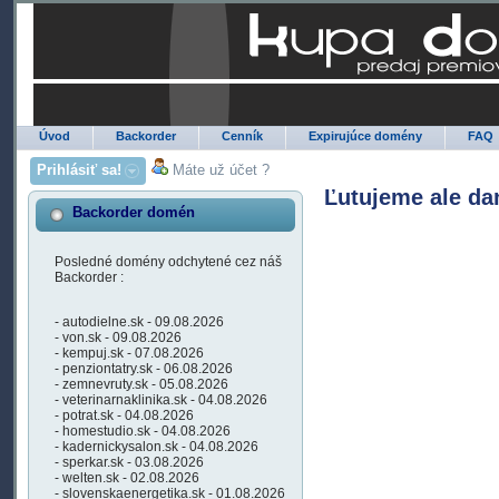
Úvod
Backorder
Cenník
Expirujúce domény
FAQ
Prihlásiť sa!
Máte už účet ?
Ľutujeme ale da
Backorder domén
Posledné domény odchytené cez náš
Backorder :
- autodielne.sk - 09.08.2026
- von.sk - 09.08.2026
- kempuj.sk - 07.08.2026
- penziontatry.sk - 06.08.2026
- zemnevruty.sk - 05.08.2026
- veterinarnaklinika.sk - 04.08.2026
- potrat.sk - 04.08.2026
- homestudio.sk - 04.08.2026
- kadernickysalon.sk - 04.08.2026
- sperkar.sk - 03.08.2026
- welten.sk - 02.08.2026
- slovenskaenergetika.sk - 01.08.2026