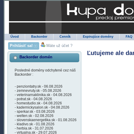
Úvod
Backorder
Cenník
Expirujúce domény
FAQ
Prihlásiť sa!
Máte už účet ?
Ľutujeme ale da
Backorder domén
Posledné domény odchytené cez náš
Backorder :
- penziontatry.sk - 06.08.2026
- zemnevruty.sk - 05.08.2026
- veterinarnaklinika.sk - 04.08.2026
- potrat.sk - 04.08.2026
- homestudio.sk - 04.08.2026
- kadernickysalon.sk - 04.08.2026
- sperkar.sk - 03.08.2026
- welten.sk - 02.08.2026
- slovenskaenergetika.sk - 01.08.2026
- kladivo.sk - 01.08.2026
- herbia.sk - 31.07.2026
- virtualna.sk - 29.07.2026