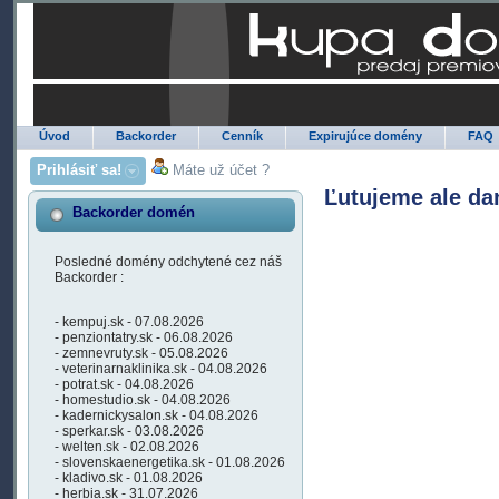
Úvod
Backorder
Cenník
Expirujúce domény
FAQ
Prihlásiť sa!
Máte už účet ?
Ľutujeme ale da
Backorder domén
Posledné domény odchytené cez náš
Backorder :
- kempuj.sk - 07.08.2026
- penziontatry.sk - 06.08.2026
- zemnevruty.sk - 05.08.2026
- veterinarnaklinika.sk - 04.08.2026
- potrat.sk - 04.08.2026
- homestudio.sk - 04.08.2026
- kadernickysalon.sk - 04.08.2026
- sperkar.sk - 03.08.2026
- welten.sk - 02.08.2026
- slovenskaenergetika.sk - 01.08.2026
- kladivo.sk - 01.08.2026
- herbia.sk - 31.07.2026