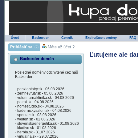
Úvod
Backorder
Cenník
Expirujúce domény
FAQ
Prihlásiť sa!
Máte už účet ?
Ľutujeme ale da
Backorder domén
Posledné domény odchytené cez náš
Backorder :
- penziontatry.sk - 06.08.2026
- zemnevruty.sk - 05.08.2026
- veterinarnaklinika.sk - 04.08.2026
- potrat.sk - 04.08.2026
- homestudio.sk - 04.08.2026
- kadernickysalon.sk - 04.08.2026
- sperkar.sk - 03.08.2026
- welten.sk - 02.08.2026
- slovenskaenergetika.sk - 01.08.2026
- kladivo.sk - 01.08.2026
- herbia.sk - 31.07.2026
- virtualna.sk - 29.07.2026