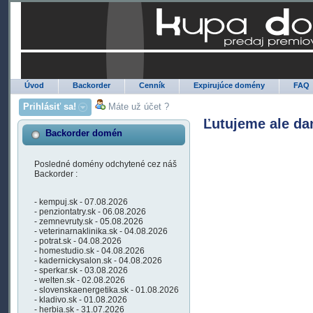
Úvod
Backorder
Cenník
Expirujúce domény
FAQ
Prihlásiť sa!
Máte už účet ?
Ľutujeme ale da
Backorder domén
Posledné domény odchytené cez náš
Backorder :
- kempuj.sk - 07.08.2026
- penziontatry.sk - 06.08.2026
- zemnevruty.sk - 05.08.2026
- veterinarnaklinika.sk - 04.08.2026
- potrat.sk - 04.08.2026
- homestudio.sk - 04.08.2026
- kadernickysalon.sk - 04.08.2026
- sperkar.sk - 03.08.2026
- welten.sk - 02.08.2026
- slovenskaenergetika.sk - 01.08.2026
- kladivo.sk - 01.08.2026
- herbia.sk - 31.07.2026