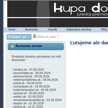
Úvod
Backorder
Cenník
Expirujúce domény
FAQ
Prihlásiť sa!
Máte už účet ?
Ľutujeme ale da
Backorder domén
Posledné domény odchytené cez náš
Backorder :
- kempuj.sk - 07.08.2026
- penziontatry.sk - 06.08.2026
- zemnevruty.sk - 05.08.2026
- veterinarnaklinika.sk - 04.08.2026
- potrat.sk - 04.08.2026
- homestudio.sk - 04.08.2026
- kadernickysalon.sk - 04.08.2026
- sperkar.sk - 03.08.2026
- welten.sk - 02.08.2026
- slovenskaenergetika.sk - 01.08.2026
- kladivo.sk - 01.08.2026
- herbia.sk - 31.07.2026