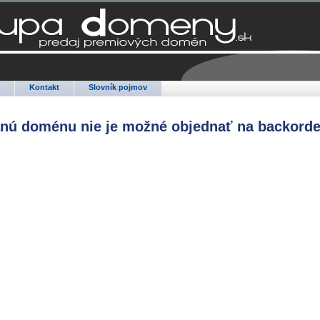
Q
Kontakt
Slovník pojmov
anú doménu nie je možné objednať na backorde