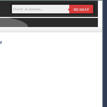
HĽADAŤ
r