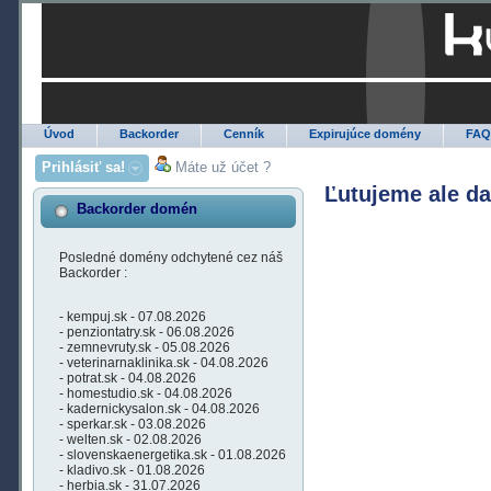
Úvod
Backorder
Cenník
Expirujúce domény
FA
Prihlásiť sa!
Máte už účet ?
Ľutujeme ale d
Backorder domén
Posledné domény odchytené cez náš
Backorder :
- kempuj.sk - 07.08.2026
- penziontatry.sk - 06.08.2026
- zemnevruty.sk - 05.08.2026
- veterinarnaklinika.sk - 04.08.2026
- potrat.sk - 04.08.2026
- homestudio.sk - 04.08.2026
- kadernickysalon.sk - 04.08.2026
- sperkar.sk - 03.08.2026
- welten.sk - 02.08.2026
- slovenskaenergetika.sk - 01.08.2026
- kladivo.sk - 01.08.2026
- herbia.sk - 31.07.2026