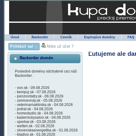
Úvod
Backorder
Cenník
Expirujúce domény
FAQ
Prihlásiť sa!
Máte už účet ?
Ľutujeme ale da
Backorder domén
Posledné domény odchytené cez náš
Backorder :
- von.sk - 09.08.2026
- kempuj.sk - 07.08.2026
- penziontatry.sk - 06.08.2026
- zemnevruty.sk - 05.08.2026
- veterinarnaklinika.sk - 04.08.2026
- potrat.sk - 04.08.2026
- homestudio.sk - 04.08.2026
- kadernickysalon.sk - 04.08.2026
- sperkar.sk - 03.08.2026
- welten.sk - 02.08.2026
- slovenskaenergetika.sk - 01.08.2026
- kladivo.sk - 01.08.2026