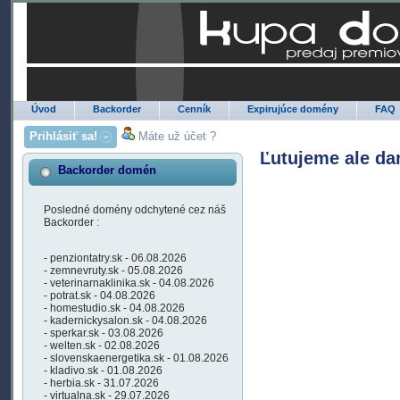
Úvod
Backorder
Cenník
Expirujúce domény
FAQ
Prihlásiť sa!
Máte už účet ?
Ľutujeme ale da
Backorder domén
Posledné domény odchytené cez náš
Backorder :
- penziontatry.sk - 06.08.2026
- zemnevruty.sk - 05.08.2026
- veterinarnaklinika.sk - 04.08.2026
- potrat.sk - 04.08.2026
- homestudio.sk - 04.08.2026
- kadernickysalon.sk - 04.08.2026
- sperkar.sk - 03.08.2026
- welten.sk - 02.08.2026
- slovenskaenergetika.sk - 01.08.2026
- kladivo.sk - 01.08.2026
- herbia.sk - 31.07.2026
- virtualna.sk - 29.07.2026