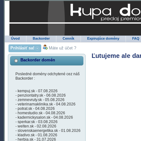
Úvod
Backorder
Cenník
Expirujúce domény
FAQ
Prihlásiť sa!
Máte už účet ?
Ľutujeme ale da
Backorder domén
Posledné domény odchytené cez náš
Backorder :
- kempuj.sk - 07.08.2026
- penziontatry.sk - 06.08.2026
- zemnevruty.sk - 05.08.2026
- veterinarnaklinika.sk - 04.08.2026
- potrat.sk - 04.08.2026
- homestudio.sk - 04.08.2026
- kadernickysalon.sk - 04.08.2026
- sperkar.sk - 03.08.2026
- welten.sk - 02.08.2026
- slovenskaenergetika.sk - 01.08.2026
- kladivo.sk - 01.08.2026
- herbia.sk - 31.07.2026