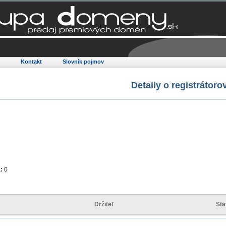
Q
Kontakt
Slovník pojmov
Detaily o registrátorov
:
0
Držiteľ
St