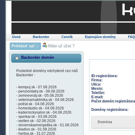
Úvod
Backorder
Cenník
Expirujúce domény
FA
Prihlásiť sa!
Máte už účet ?
Backorder domén
Posledné domény odchytené cez náš
Backorder :
ID-registrátora:
Firma:
Ulica:
- kempuj.sk - 07.08.2026
Mesto:
- penziontatry.sk - 06.08.2026
Telefón:
- zemnevruty.sk - 05.08.2026
E-mail:
- veterinarnaklinika.sk - 04.08.2026
Počet domén registrátora
- potrat.sk - 04.08.2026
- homestudio.sk - 04.08.2026
Domény registrátora:
- kadernickysalon.sk - 04.08.2026
- sperkar.sk - 03.08.2026
- welten.sk - 02.08.2026
Doména
- slovenskaenergetika.sk - 01.08.2026
- kladivo.sk - 01.08.2026
- herbia.sk - 31.07.2026