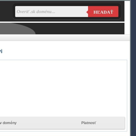
HĽADAŤ
i
av domény
Platnosť